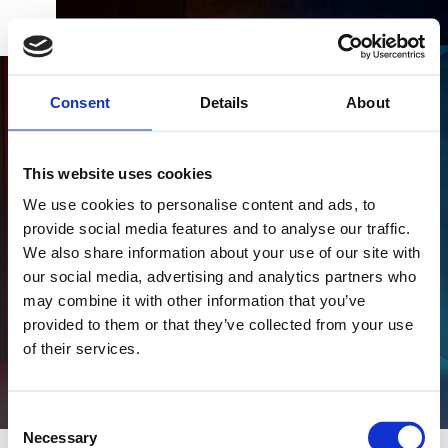
BUCHEN
DK
EN
DE
ERLEBEN SIE DAS ALSIK SPA
Consent
Details
About
ALSIK NORDISCHES SPA
This website uses cookies
We use cookies to personalise content and ads, to
Begib dich auf eine Reise durch die Elemente der
provide social media features and to analyse our traffic.
nordischen Natur in unserer nordischen
We also share information about your use of our site with
Abteilung im 1. Stock.
GESCHENKKARTE
our social media, advertising and analytics partners who
may combine it with other information that you’ve
provided to them or that they’ve collected from your use
of their services.
ANFAHRT UND KONTAKT
Consent
Necessary
Selection