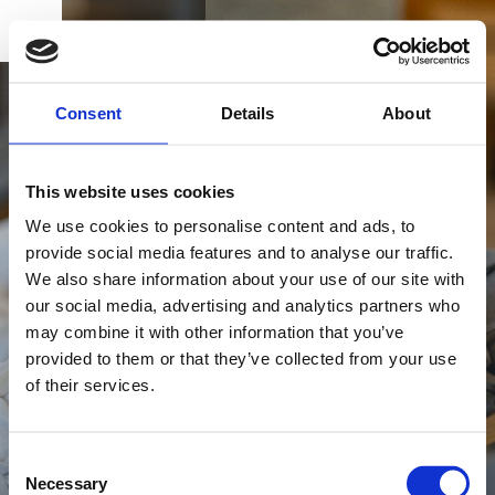
BUCHEN
DK
EN
DE
STARTSEITE
Consent
Details
About
ERLEBEN SIE DAS ALSIK
This website uses cookies
SPA
We use cookies to personalise content and ads, to
provide social media features and to analyse our traffic.
Gönnen Sie sich eine Pause vom Alltag und
We also share information about your use of our site with
GESCHENKKARTE
erkunden Sie Alsik Spa & Wellness! Hier können
our social media, advertising and analytics partners who
Sie vielen Spa- und Wellness-Angebote in schöner
may combine it with other information that you’ve
provided to them or that they’ve collected from your use
Umgebung erleben.
of their services.
ANFAHRT UND KONTAKT
Consent
Necessary
Selection