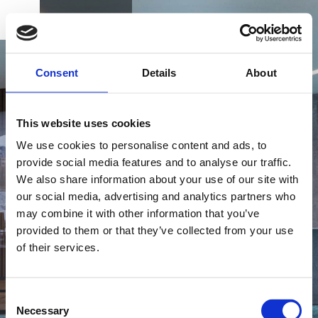
BUCHEN
DK
EN
DE
ERLEBEN SIE DAS ALSIK SPA
Consent
Details
About
ERLEBEN SIE ALSIK SPA
This website uses cookies
POOL
We use cookies to personalise content and ads, to
provide social media features and to analyse our traffic.
Im Alsik Spa Pool, wo sich die natürlichen
We also share information about your use of our site with
GESCHENKKARTE
Elemente Licht, Wasser und Wärme zu Harmonie
our social media, advertising and analytics partners who
und Ausgewogenheit vereinen, spüren Sie schon
may combine it with other information that you’ve
provided to them or that they’ve collected from your use
bald eine ganz besondere Ruhe und entspannende
of their services.
Atmosphäre.
ANFAHRT UND KONTAKT
Consent
Necessary
Selection