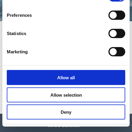
Preferences
Statistics
Beginnen Sie Ihre Reise mit Sauna und
Erlebnisduschen, erleben Sie in der Aurora-Höhle
Marketing
das Nordlicht und spüren Sie die beruhigende
Wirkung der Fire Lounge. Auf der Terrasse finden
Sie unseren Infinity-Salzwasserpool mit prächtiger
Allow all
Aussicht über den Alsensund.
Allow selection
Deny
SPA-TAG & PREISE
Neue E-Mail-Adresse: Kontaktieren Sie uns unter
x
info@alsik.dk