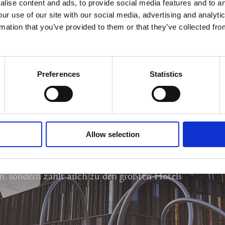
lise content and ads, to provide social media features and to an
our use of our site with our social media, advertising and analyt
rmation that you’ve provided to them or that they’ve collected fro
Preferences
Statistics
RTES ZUM ALSIK
Allow selection
tern, 70 Metern Höhe und 19 Etagen
t das Alsik nicht nur das größte Hotel in der
n, sondern zählt auch zu den größten Hotels