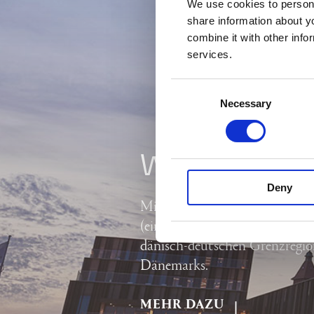
We use cookies to persona
share information about y
combine it with other info
services.
Consent
Necessary
Selection
WISSENSWE
Deny
Mit seinen 24.800 Quadratme
(einschließlich Erdgeschoss) is
dänisch-deutschen Grenzregio
Dänemarks.
MEHR DAZU