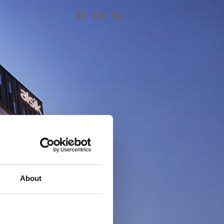
DK
EN
DE
About