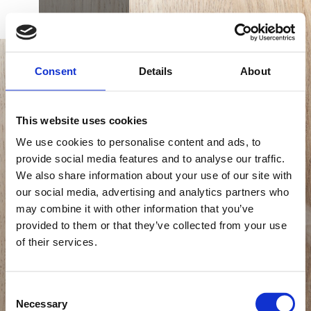
BUCHEN
DK
EN
DE
STARTSEITE
Consent
Details
About
GASTRONOMIE
DER
This website uses cookies
SONDERKLASSE
We use cookies to personalise content and ads, to
provide social media features and to analyse our traffic.
We also share information about your use of our site with
GESCHENKKARTE
our social media, advertising and analytics partners who
Im Alsik haben wir drei Restaurants: Alsik, Freia
may combine it with other information that you’ve
Bar & Lounge und Syttende. Was Sie hier
provided to them or that they’ve collected from your use
erwartet, sind höchst exquisite kulinarische
of their services.
Genüsse.
ANFAHRT UND KONTAKT
Consent
Necessary
Selection