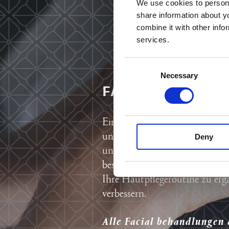
We use cookies to persona
share information about y
combine it with other info
services.
Consent
Necessary
Selection
FACIAL BEHAND
Ein Gesicht ist das Erste, was
unserer persönlichen Ausstrahl
Deny
unser Gesicht ausdrücken, wes
besonders wichtig ist. Gesicht
Ihre Hautpflegeroutine zu er
verbessern.
Alle Facial behandlungen