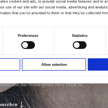
lise content and ads, to provide social media features and to an
our use of our site with our social media, advertising and analyt
rmation that you’ve provided to them or that they’ve collected fro
Preferences
Statistics
LUNGEN
 uns an einem Menschen auffällt. Ein großer Teil
ung ist mit den Signalen verknüpft, die wir über
Allow selection
halb den meisten Menschen die Gesichtspflege
sbehandlungen sind eine großartige Möglichkeit,
gänzen und das Wohlergehen Ihrer Haut zu
 ansehen