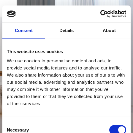
BUCHEN
DK
EN
DE
STARTSEITE
Consent
Details
About
NEHMEN SIE
IHREN HUND MIT
This website uses cookies
IN DEN URLAUB
We use cookies to personalise content and ads, to
provide social media features and to analyse our traffic.
We also share information about your use of our site with
GESCHENKKARTE
our social media, advertising and analytics partners who
Möchten Sie Ihren Hund ins Hotel mitnehmen?
may combine it with other information that you’ve
Ihr Alsik Hotel ist hundefreundlich.
provided to them or that they’ve collected from your use
of their services.
ANFAHRT UND KONTAKT
Consent
Necessary
Selection