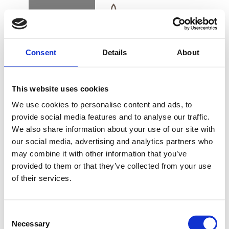
BUCHEN
DK
EN
DE
Consent
Details
About
STARTSEITE
This website uses cookies
SHELLAC-PEDIKÜRE
We use cookies to personalise content and ads, to
provide social media features and to analyse our traffic.
We also share information about your use of our site with
GESCHENKKARTE
our social media, advertising and analytics partners who
Quick pedicure mit Shellac (1 Farbe)
may combine it with other information that you’ve
provided to them or that they’ve collected from your use
45 Min./DKK 495
of their services.
ANFAHRT UND KONTAKT
Quick pedicure mit Shellac (1 Französische)
Consent
Necessary
Selection