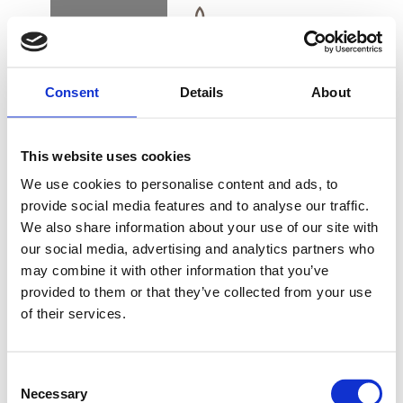
BUCHEN
DK
EN
DE
Consent
Details
About
ZIMMER & SUITEN
This website uses cookies
ALSIK STANDARD
We use cookies to personalise content and ads, to
CITY VIEW
provide social media features and to analyse our traffic.
ZIMMER
We also share information about your use of our site with
GESCHENKKARTE
our social media, advertising and analytics partners who
may combine it with other information that you’ve
provided to them or that they’ve collected from your use
Ein Alsik Standard City View ist ein Eckzimmer
of their services.
ANFAHRT UND KONTAKT
auf der Seite des Hotels, die Sønderborg
zugewandt ist. Die Zimmer bieten einen Blick auf
Consent
die Stadt sowie eine teilweise Aussicht auf den
Necessary
Selection