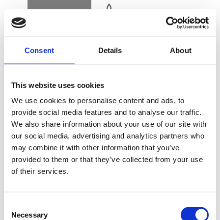
BUCHEN
DK
EN
DE
Consent
Details
About
STARTSEITE
This website uses cookies
ALSIK SPA DAY
We use cookies to personalise content and ads, to
provide social media features and to analyse our traffic.
We also share information about your use of our site with
GESCHENKKARTE
our social media, advertising and analytics partners who
may combine it with other information that you’ve
Verwöhnen Sie sich mit einigen wunderbaren
provided to them or that they’ve collected from your use
Stunden im Alsik Spa. Hier können Sie sich in
of their services.
schöner Umgebung mit herrlichen Spa-
ANFAHRT UND KONTAKT
Erlebnissen entspannen.
Consent
Necessary
Selection