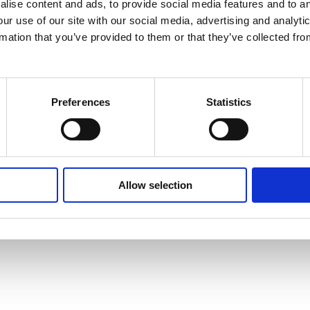
lise content and ads, to provide social media features and to an
our use of our site with our social media, advertising and analyt
Freitag 08.30 - 13.30/kr. 695
rmation that you’ve provided to them or that they’ve collected fro
rdådig morgenmadsbuffet i Restaurant Alsik fra
Preferences
Statistics
på et bredt udvalg af friskbagt brød fra eget bageri,
sli, kaffe, te samt vores velsmagende udvalg af saft
Alsik Spa Pool frem til kl. 13.30. Her kan du slappe
Allow selection
men i sauna og dampbad, forkæle fødderne i Foot
ssund fra de 2 udendørs opvarmede saltvandspools