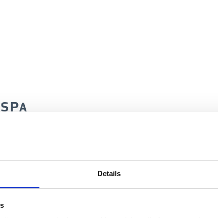
SPA
der vi velkommen til Morgenmad & Spa på Alsik
Details
es
Montag - Donnerstag 08.30 - 13.30/kr. 625