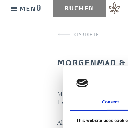
BUCHEN
MENÜ
STARTSEITE
MORGENMAD & 
GESCHENKKARTE
Mandag - fredag formiddag by
Consent
Hotel & Spa.
ANFAHRT UND KONTAKT
This website uses cooki
Alsik Frühstück & Spa