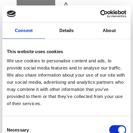
BUCHEN
DK
EN
DE
Consent
Details
About
STARTSEITE
This website uses cookies
YIN YOGA KURSE
We use cookies to personalise content and ads, to
provide social media features and to analyse our traffic.
We also share information about your use of our site with
GESCHENKKARTE
our social media, advertising and analytics partners who
may combine it with other information that you’ve
Diese Yogaform ist für diejenigen gedacht, die
provided to them or that they’ve collected from your use
vollständig entspannen und in ihrem eigenen
of their services.
Raum sein möchten, nur mit sich selbst und
ANFAHRT UND KONTAKT
innerer Präsenz, sodass Zeit bleibt, um
nachzuspüren und sich zu entspannen - und
Consent
Necessary
Selection
vielleicht auch zu entdecken, was Sie und Ihren