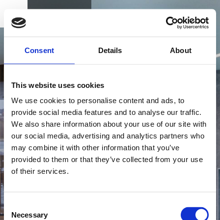
BOOK
DK
EN
DE
OPLEV ALSIK SPA
Consent
Details
About
ALSIK SPA POOL: ET
This website uses cookies
HOTEL MED SPA UDOVER
We use cookies to personalise content and ads, to
DET SÆDVANLIGE
provide social media features and to analyse our traffic.
We also share information about your use of our site with
KØB GAVEKORT
our social media, advertising and analytics partners who
Fra det øjeblik du træder ind i Alsik Spa Pool, vil
may combine it with other information that you’ve
du straks fornemme den særlige ro og afslappende
provided to them or that they’ve collected from your use
atmosfære, der er skabt gennem en perfekt balance
of their services.
mellem de naturlige elementer af lys, vand og
NYHEDSBREV
varme.
FIND VEJ & KONTAKT
Consent
Necessary
Selection