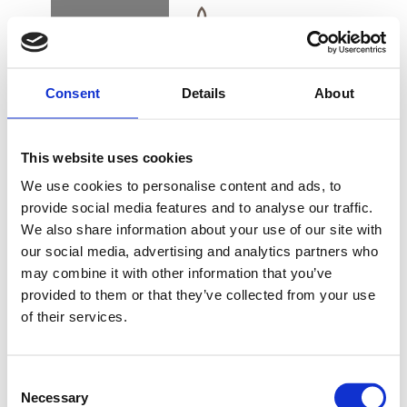
BOOK
DK
EN
DE
Consent
Details
About
FORSIDE
This website uses cookies
GENERELLE
We use cookies to personalise content and ads, to
VILKÅR OG
provide social media features and to analyse our traffic.
BETINGELSER
We also share information about your use of our site with
KØB GAVEKORT
our social media, advertising and analytics partners who
may combine it with other information that you’ve
provided to them or that they’ve collected from your use
LÆS VORES GENERELLE VILKÅR OG
of their services.
NYHEDSBREV
BETINGELSER
FIND VEJ & KONTAKT
Consent
Necessary
Selection