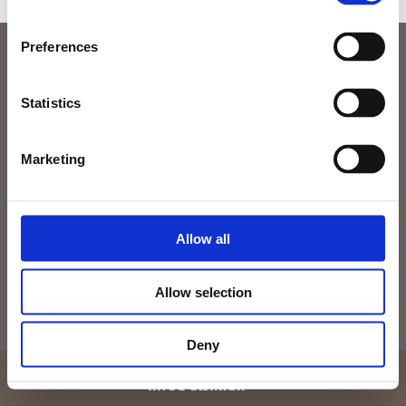
Preferences
DU ER MULIGVIS OGSÅ INTERESSERET I:
Statistics
NYD ET SÆRLIGT OPHOLD PÅ ALSIK
Marketing
På Alsik venter dig en verden af oplevelser. Tag et par dage ud
af kalenderen og forkæl dig selv og den, du holder af med et
særligt ophold på Alsik. Gå på opdagelse blandt vores skønne
Allow all
ophold og find det, der lige præcis passer til dig og det, du
drømmer om.
Allow selection
LÆS MERE
Deny
Vi har skiftet mailadresse: Kontakt os på
x
info@alsik.dk
BAG OM ALSIK