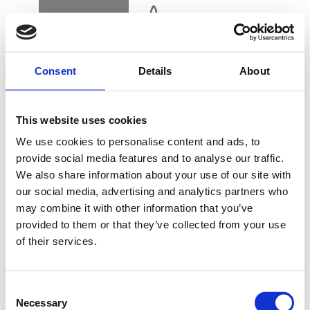
BOOK
DK
EN
DE
Consent
Details
About
VÆRELSER & SUITER
This website uses cookies
ALSIK TRIPLE
We use cookies to personalise content and ads, to
OCEAN VIEW
provide social media features and to analyse our traffic.
We also share information about your use of our site with
KØB GAVEKORT
our social media, advertising and analytics partners who
may combine it with other information that you’ve
Et Alsik Triple Ocean View på 2. sal byder på
provided to them or that they’ve collected from your use
smuk udsigt over Alssund og har plads til 2 voksne
of their services.
NYHEDSBREV
og et barn.
FIND VEJ & KONTAKT
Værelsets nordiske farver, interiør og indretning
Consent
Necessary
spiller elegant sammen med hele bygningens
Selection