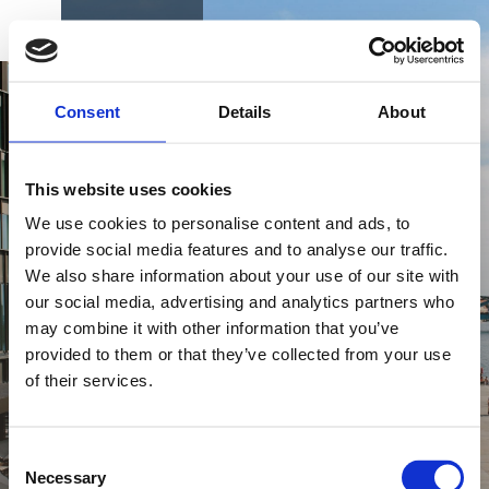
BOOK
DK
EN
DE
FORSIDE
Consent
Details
About
NYD ET SÆRLIGT
OPHOLD PÅ ALSIK
This website uses cookies
We use cookies to personalise content and ads, to
provide social media features and to analyse our traffic.
På Alsik venter dig en verden af oplevelser. Tag et
We also share information about your use of our site with
KØB GAVEKORT
par dage ud af kalenderen og forkæl dig selv og
our social media, advertising and analytics partners who
den, du holder af med et særligt ophold på Alsik.
may combine it with other information that you’ve
provided to them or that they’ve collected from your use
Gå på opdagelse blandt vores skønne ophold og
of their services.
find det, der lige præcis passer til dig og det, du
NYHEDSBREV
drømmer om.
FIND VEJ & KONTAKT
Consent
Necessary
Selection