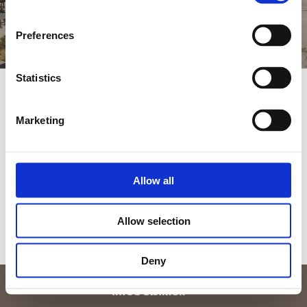
Preferences
Statistics
Vi har skabt en række opholdspakker til dig med
Marketing
hver deres unikke indhold – hvad enten du
drømmer om fordybelse i spaens ro eller en
kulinarisk oplevelse i særklasse. Finder du ikke
Allow all
præcis det, du ønsker, står vi klar til at skræddersy
et ophold, der matcher dine behov.
Allow selection
Vi ser frem til at byde dig hjerteligt velkommen til
Alsik – hvor oplevelserne begynder.
Deny
Vi har skiftet mailadresse: Kontakt os på
x
info@alsik.dk
SE OPHOLDSPAKKER PÅ ALSIK