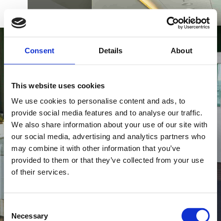
BOOK
DK
EN
DE
WELLNESS & BEHANDLINGER
Consent
Details
About
PRIVATE SPA-SUITER
This website uses cookies
We use cookies to personalise content and ads, to
Få dit eget personlige rum, som kan nydes i stilhed
provide social media features and to analyse our traffic.
alene, eller med én du holder af. Her er der plads til
We also share information about your use of our site with
at du kan koble af og finde ro i harmoni med den
KØB GAVEKORT
our social media, advertising and analytics partners who
smukke udsigt ud over Alssund. Vores spa-suiter
may combine it with other information that you’ve
er udstyret med privat dampbad og sauna, så du
provided to them or that they’ve collected from your use
får mest muligt ud af din behandling.
of their services.
NYHEDSBREV
FIND VEJ & KONTAKT
Consent
Necessary
Selection