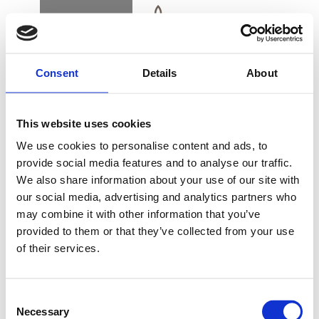
BOOK
DK
EN
DE
Consent
Details
About
KONFERENCER & MØDER
This website uses cookies
KONTAKT OS
We use cookies to personalise content and ads, to
provide social media features and to analyse our traffic.
We also share information about your use of our site with
KØB GAVEKORT
Er du på jagt efter den perfekte ramme for dit
our social media, advertising and analytics partners who
may combine it with other information that you’ve
næste møde, konference, fest, bryllup, workshop
provided to them or that they’ve collected from your use
eller firmafest?
of their services.
Uanset om I er to eller seks hundrede deltagere,
NYHEDSBREV
har I uanede muligheder på Alsik Hotel & Spa
FIND VEJ & KONTAKT
samt vores event- og konferencebygning,
Consent
Necessary
Selection
Sergenten.