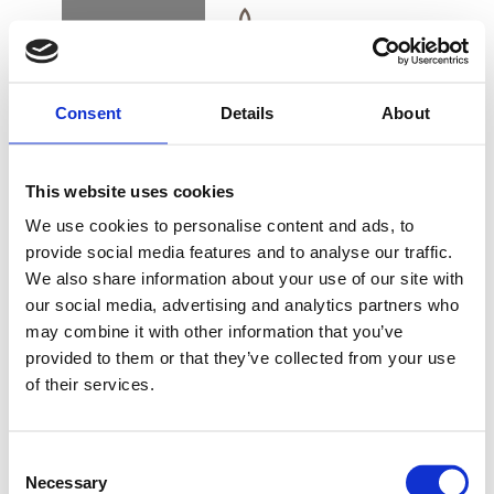
BOOK
DK
EN
DE
Consent
Details
About
NYHEDER
This website uses cookies
ALSIK ER ÅRETS
We use cookies to personalise content and ads, to
LUKSUSHOTEL
provide social media features and to analyse our traffic.
We also share information about your use of our site with
KØB GAVEKORT
our social media, advertising and analytics partners who
may combine it with other information that you’ve
PRISEN SOM
provided to them or that they’ve collected from your use
DANMARKS BEDSTE
of their services.
NYHEDSBREV
LUKSUSHOTEL ER
FIND VEJ & KONTAKT
Consent
FOR ANDET ÅR I
Necessary
Selection