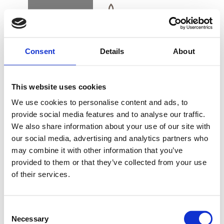
BOOK
DK
EN
DE
Consent
Details
About
FORSIDE
This website uses cookies
SPA MANICURE
We use cookies to personalise content and ads, to
provide social media features and to analyse our traffic.
We also share information about your use of our site with
KØB GAVEKORT
our social media, advertising and analytics partners who
may combine it with other information that you’ve
Forkæl din hænder med en skøn spa manicure,
provided to them or that they’ve collected from your use
hvor vi benytter CND`S Pro Skin Care serie &
of their services.
Amazing Space.
NYHEDSBREV
FIND VEJ & KONTAKT
Consent
Spa Manicure
45 min./kr. 595
Necessary
Selection