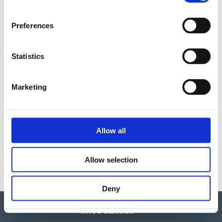
Spa Manicure inkl. lakering med Shellac (1 farve)
Preferences
Spa Manicure incl. Shellac (french)
60 min./kr. 795
Statistics
75 min. /kr. 845
Marketing
Produkterne er formuleret med Prebiotic
Complex, som har naturlig oprindelse og hjælper
Allow all
med at styrke hudens naturlige forsvar. Formlerne
indeholder også en blanding af naturlige
Allow selection
ingredienser, såsom fugtgivende avocadoolie,
revitaliserende E-vitamin og nærende sheasmør –
Deny
som efterlader din hud blød og gennemfugtet.
Vi har skiftet mailadresse: Kontakt os på
x
info@alsik.dk