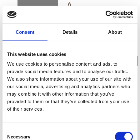
BOOK
DK
EN
DE
Consent
Details
About
FORSIDE
This website uses cookies
KONKURRENCEBET
We use cookies to personalise content and ads, to
provide social media features and to analyse our traffic.
We also share information about your use of our site with
KØB GAVEKORT
Konkurrencebetingelser for Alsik A/S
our social media, advertising and analytics partners who
may combine it with other information that you’ve
provided to them or that they’ve collected from your use
of their services.
NYHEDSBREV
Disse betingelser gælder alle konkurrencer på
sociale medier og digitale platforme for Alsik
FIND VEJ & KONTAKT
Consent
Hotel & Spa, herunder brands under Alsik Hotel,
Necessary
Selection