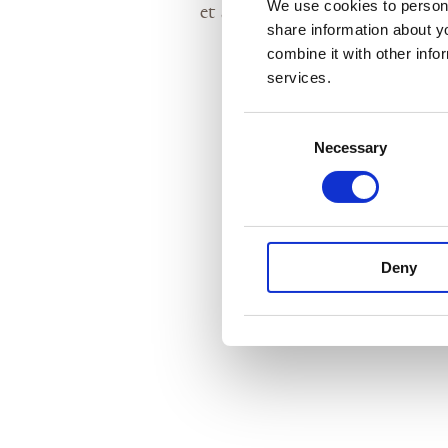
We use cookies to persona
FIND VEJ & KONTAKT
et succesfuldt arrangement.
share information about y
combine it with other info
services.
Consent
Necessary
Selection
Deny