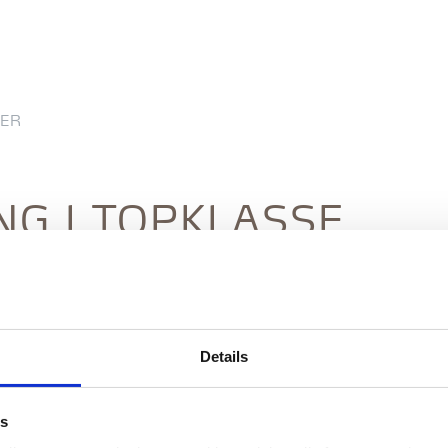
ER
NG I TOPKLASSE
 af ethvert succesfuldt businessarrangement, hvad
s arbejdsmøde, et fortroligt møde i Alsiks
ence over flere dage eller noget helt fjerde.
Details
 arrangement står vi klar til at sætte det
es
er med til at skabe den perfekte helhedsoplevelse af