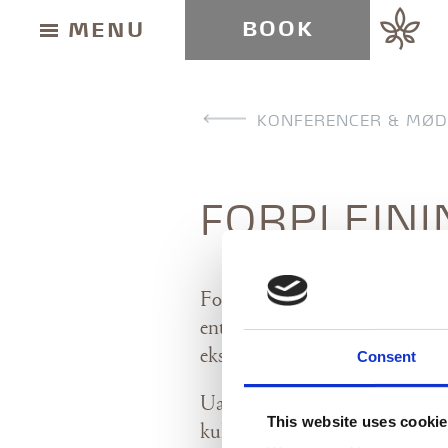
BOOK
MENU
KONFERENCER & MØD
FORPLEJNI
Forplejningen er en vigtig del
KØB GAVEKORT
enten der er tale om et halvdag
eksklusive boardroom, en konfer
Consent
Uanset typen og længden af dit
NYHEDSBREV
This website uses cooki
kulinariske prik over i’et, der 